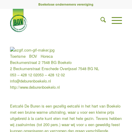
Boekelose ondernemers vereniging
Toerisme
BOV
Horeca
Beckumerstraat 2 7548 BG Boekelo
2 Beckumerstraat
Enschede
Overijssel
7548 BG
NL
053 – 428 12 02
053 – 428 12 02
info@deburenboekelo.nl
http://www.deburenboekelo.nl
Eetcafé De Buren is een gezellig eetcafé in het hart van Boekelo
met een bruine warme uitstraling, waar u voor een kleine prijs
uitgebreid à la carte kunt eten met het hele gezin. Tevens hebben
wij zaalruimtes (tot 200 pers.) waar wij voor u een geweldig feest
kunnen organiseren en verzorgen dan graag verschillende