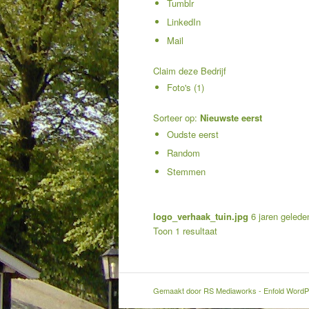
Tumblr
LinkedIn
Mail
Claim deze Bedrijf
Foto's (1)
Sorteer op:
Nieuwste eerst
Oudste eerst
Random
Stemmen
logo_verhaak_tuin.jpg
6 jaren gelede
Toon 1 resultaat
Gemaakt door
RS Mediaworks
-
Enfold WordP