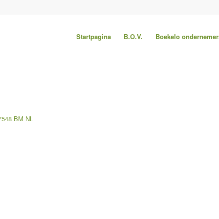
Startpagina
B.O.V.
Boekelo ondernemer
7548 BM
NL