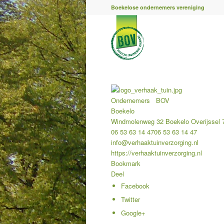
Boekelose ondernemers vereniging
Ondernemers
BOV
Boekelo
Windmolenweg 32
Boekelo
Overijssel
06 53 63 14 47
06 53 63 14 47
info@verhaaktuinverzorging.nl
https://verhaaktuinverzorging.nl
Bookmark
Deel
Facebook
Twitter
Google+