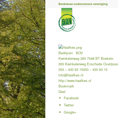
Boekelose ondernemers vereniging
Bedrijven
BOV
Kwinkelerweg 260 7548 BT Boekelo
260 Kwinkelerweg
Enschede
Overijsse
053 – 430 63 15
053 – 430 63 15
info@haafkes.nl
http://www.haafkes.nl
Bookmark
Deel
Facebook
Twitter
Google+