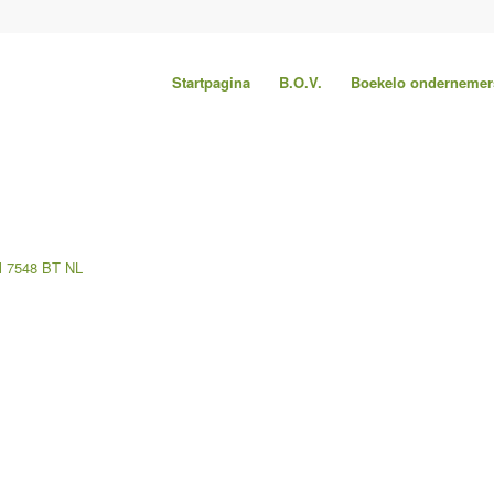
Startpagina
B.O.V.
Boekelo ondernemer
l
7548 BT
NL