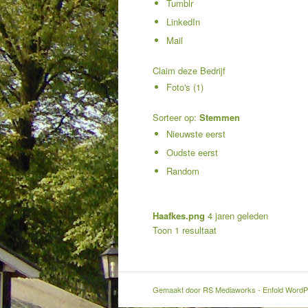
Tumblr
LinkedIn
Mail
Claim deze Bedrijf
Foto's (1)
Sorteer op:
Stemmen
Nieuwste eerst
Oudste eerst
Random
Haafkes.png
4 jaren geleden
Toon 1 resultaat
Gemaakt door
RS Mediaworks
-
Enfold WordP