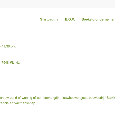
Startpagina
B.O.V.
Boekelo ondernemer
l
7548 PE
NL
 van uw pand of woning of een omvangrijk nieuwbouwproject, bouwbedrijf Stok
, kennis en vakmanschap.
.