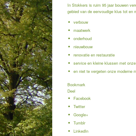
In Stokkers is ruim 95 jaar bouwen vere
gebied van de eenvoudige klus tot en
verbouw
maatwerk
onderhoud
nieuwbouw
renovatie en restauratie
service en kleine klussen met onze
en niet te vergeten onze moderne 
Bookmark
Deel
Facebook
Twitter
Google+
Tumblr
LinkedIn