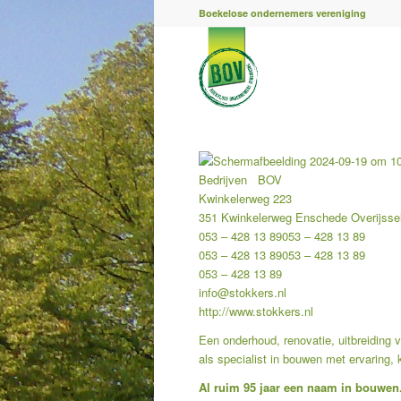
Boekelose ondernemers vereniging
Bedrijven
BOV
Kwinkelerweg 223
351 Kwinkelerweg
Enschede
Overijsse
053 – 428 13 89
053 – 428 13 89
053 – 428 13 89
053 – 428 13 89
053 – 428 13 89
info@stokkers.nl
http://www.stokkers.nl
Een onderhoud, renovatie, uitbreiding
als specialist in bouwen met ervaring
Al ruim 95 jaar een naam in bouwen