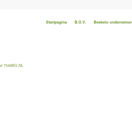
Startpagina
B.O.V.
Boekelo ondernemer
el
7548BG
NL