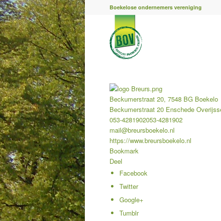
Boekelose ondernemers vereniging
Beckumerstraat 20, 7548 BG Boekelo
Beckumerstraat 20
Enschede
Overijss
053-4281902
053-4281902
mail@breursboekelo.nl
https://www.breursboekelo.nl
Bookmark
Deel
Facebook
Twitter
Google+
Tumblr