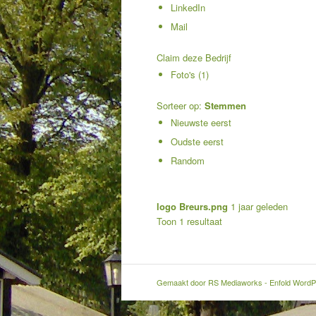
LinkedIn
Mail
Claim deze Bedrijf
Foto's (1)
Sorteer op:
Stemmen
Nieuwste eerst
Oudste eerst
Random
logo Breurs.png
1 jaar geleden
Toon 1 resultaat
Gemaakt door
RS Mediaworks
-
Enfold WordP