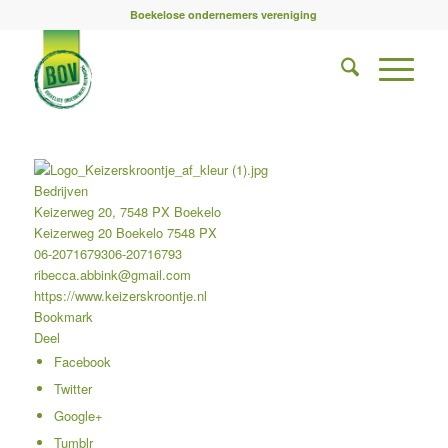
Boekelose ondernemers vereniging
Bedrijven
Keizerweg 20, 7548 PX Boekelo
Keizerweg 20
Boekelo
7548 PX
06-20716793
06-20716793
ribecca.abbink@gmail.com
https://www.keizerskroontje.nl
Bookmark
Deel
Facebook
Twitter
Google+
Tumblr